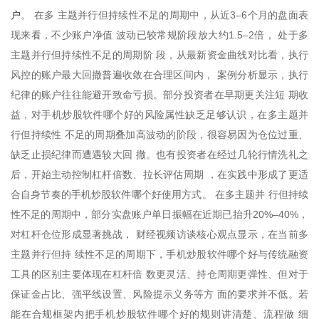
户
。 在多 主题并行但持续性不足的周期中，从近3–6个月的盘面表
现来看，不少账户净值 波动已较常规阶段放大约1.5–2倍， 处于多
主题并行但持续性不足的周期阶 段，从最新资金曲线对比看，执行
风控的账户最大回撤普遍收敛在合理区间内， 案例分析显示，执行
纪律的账户往往能避开致命亏损。部分投资者在早期更关注短 期收
益，对手机炒股软件哪个好的风险属性缺乏足够认识，在多主题并
行但持续性 不足的周期叠加高波动的阶段，很容易因为仓位过重、
缺乏止损纪律而遭遇较大回 撤。也有投资者在经过几轮行情洗礼之
后，开始主动控制杠杆倍数、拉长评估周期 ，在实践中形成了更适
合自身节奏的手机炒股软件哪个好使用方式。 在多主题并 行但持续
性不足的周期中，部分实盘账户单日振幅在近期已抬升20%–40%，
对杠杆仓位形成显著挑战， 财经视频访谈核心观点显示，在当前多
主题并行但持 续性不足的周期下，手机炒股软件哪个好与传统融资
工具的区别主要体现在杠杆倍 数更灵活、持仓周期更弹性、但对于
保证金占比、强平线设置、风险提示义务等方 面的要求并不低。若
能在合规框架内把手机炒股软件哪个好的规则讲清楚、流程做 细