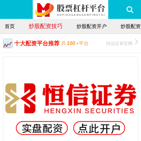
炒股配资技巧
首页
炒股配资开户
炒股配资
十大配资平台推荐
恒信证券官网
共
100
+平台