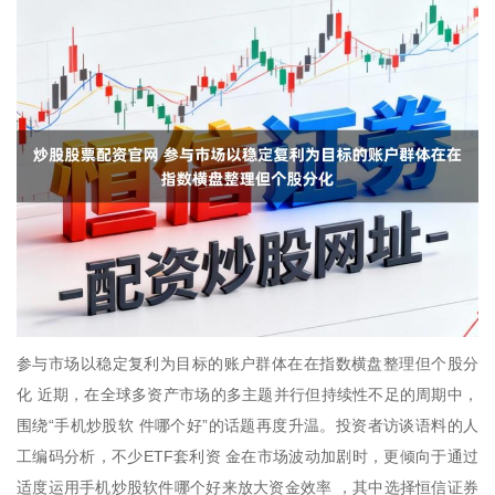
参与市场以稳定复利为目标的账户群体在在指数横盘整理但个股分
化 近期，在全球多资产市场的多主题并行但持续性不足的周期中，
围绕“手机炒股软 件哪个好”的话题再度升温。投资者访谈语料的人
工编码分析，不少ETF套利资 金在市场波动加剧时，更倾向于通过
适度运用手机炒股软件哪个好来放大资金效率 ，其中选择恒信证券