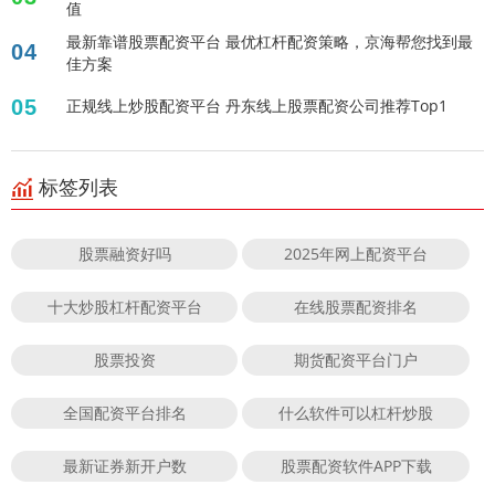
值
最新靠谱股票配资平台 最优杠杆配资策略，京海帮您找到最
04
佳方案
05
正规线上炒股配资平台 丹东线上股票配资公司推荐Top1
标签列表
股票融资好吗
2025年网上配资平台
十大炒股杠杆配资平台
在线股票配资排名
股票投资
期货配资平台门户
全国配资平台排名
什么软件可以杠杆炒股
最新证券新开户数
股票配资软件APP下载