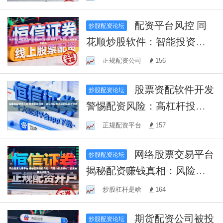
配资平台风控 同
炒股配资论坛
花顺炒股软件：智能投资助
手，助您轻松把握股市机遇
正规配资公司
156
股票资配软件开发
炒股配资论坛
警惕配资风险：高杠杆投资
背后的隐患与防范策略
正规配资平台
157
网络股票交易平台
炒股配资论坛
揭秘配资赚钱真相：风险与
机遇并存，投资者需谨慎抉
炒股杠杆是啥
164
择
期货配资公司被投
炒股配资论坛