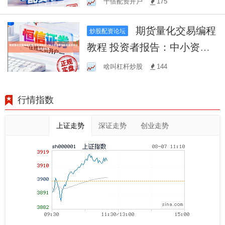
十倍配资开户
175
挑战
期货量化交易编程
炒股配资论坛
教程 投资者报告：中小资金
使用实盘配资平台的风控体
啥叫杠杆炒股
144
系
行情指数
上证走势
深证走势
创业走势