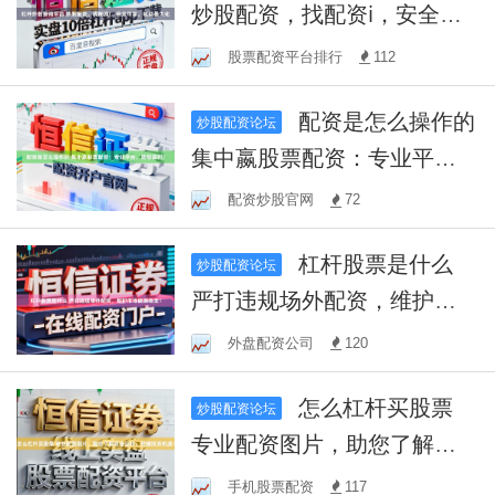
炒股配资，找配资i，安全可
靠，收益最大化
股票配资平台排行
112
配资是怎么操作的
炒股配资论坛
集中嬴股票配资：专业平
台，助您盈利！
配资炒股官网
72
杠杆股票是什么
炒股配资论坛
严打违规场外配资，维护市
场健康稳定！
外盘配资公司
120
怎么杠杆买股票
炒股配资论坛
专业配资图片，助您了解资
金运作，把握投资机遇！
手机股票配资
117