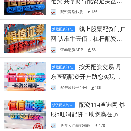
配资 共享财富配资是实盘交
易吗？
配资网络炒股
186
线上股票配资门户
炒股配资论坛
网 认准牛壹佰，杠杆配资首
选！
证券配资APP
56
按天配资交易 丹
炒股配资论坛
东医药配资开户助您实现财
富增长
配资炒股平台网
109
配资114查询网 炒
炒股配资论坛
股a旺润配资：助您赢在起跑
线上
股票入门基础知识
170