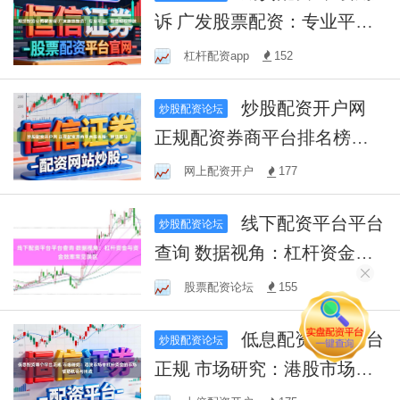
诉 广发股票配资：专业平
台，助您轻松炒股
杠杆配资app
152
炒股配资开户网
炒股配资论坛
正规配资券商平台排名榜：
精选推荐
网上配资开户
177
线下配资平台平台
炒股配资论坛
查询 数据视角：杠杆资金与
资金效率常见误区
股票配资论坛
155
低息配资哪个平台
炒股配资论坛
正规 市场研究：港股市场中
杠杆资金的市场情绪机会与