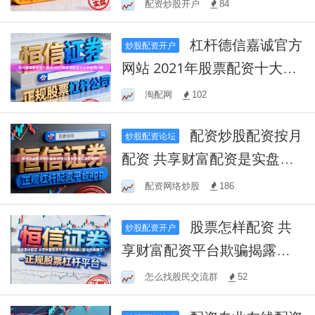
配资炒股开户
84
杠杆德信嘉诚官方
炒股配资开户
网站 2021年股票配资十大平
台排行榜
淘配网
102
配资炒股配资按月
炒股配资论坛
配资 共享财富配资是实盘交
易吗？
配资网络炒股
186
股票怎样配资 共
炒股配资开户
享财富配资平台欺骗揭露：
听说你被骗了？
怎么找股民交流群
52