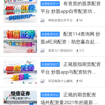
有资质的股票配资
炒股配资开户
平台 炒股app自带配资功
能，助您投资轻松赚钱
网络炒股杠杆平台
54
配资114查询网 炒
炒股配资论坛
股a旺润配资：助您赢在起跑
线上
股票入门基础知识
171
正规股指期货配资
炒股配资技巧
平台 炒股app与配资软件能
同时使用吗？
同花顺靠什么赚钱
66
正规的期货配资
炒股配资论坛
场外配资量2021年的最新数