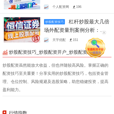
据统计
个人配资网
196
杠杆炒股最大几倍
炒股配资技巧
场外配资量刑案例分析：如
何规范合规操作？
天宇优配
151
炒股配资技巧_炒股配资开户_炒股配资论坛
炒股配资虽然能放大收益，但也伴随较高风险。掌握正确的
配资技巧至关重要！分享实用的炒股配资技巧，包括资金管
理、仓位控制、风险规避及选股策略，助您稳健投资，提高
盈利能力。
行情指数