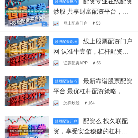
配资专业在线配资
炒股配资技巧
炒股 共享财富配资平台，助
您实现财富增值
网上配资门户
53
线上股票配资门户
炒股配资论坛
网 认准牛壹佰，杠杆配资首
选！
证券配资APP
56
最新靠谱股票配资
炒股配资技巧
平台 最优杠杆配资策略，京
海帮您找到最佳方案
怎样炒股
164
配资么 找久联配
炒股配资开户
资，享受安全稳健的杠杆配