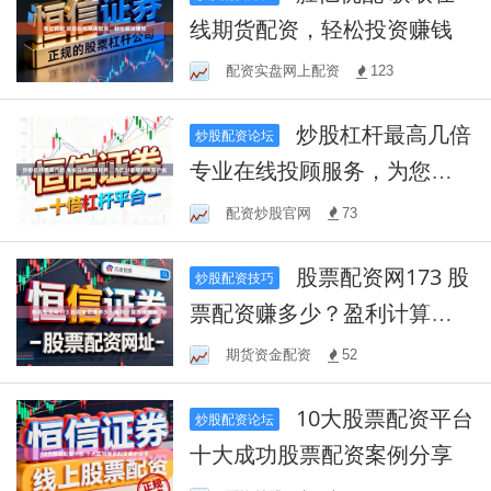
线期货配资，轻松投资赚钱
配资实盘网上配资
123
炒股杠杆最高几倍
炒股配资论坛
专业在线投顾服务，为您财
富规划保驾护航
配资炒股官网
73
股票配资网173 股
炒股配资技巧
票配资赚多少？盈利计算方
法揭秘
期货资金配资
52
10大股票配资平台
炒股配资论坛
十大成功股票配资案例分享