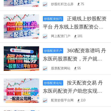
资服务
炒股杠杆怎么弄
75
正规线上炒股配资
炒股配资技巧
平台 丹东线上股票配资公司
推荐Top1
网上配资门户
181
360配资靠谱吗 丹
炒股配资开户
东医药股票配资，开户就
赚！
股票配资网站
55
按天配资交易 丹
炒股配资论坛
东医药配资开户助您实现财
富增长
配资炒股平台网
110