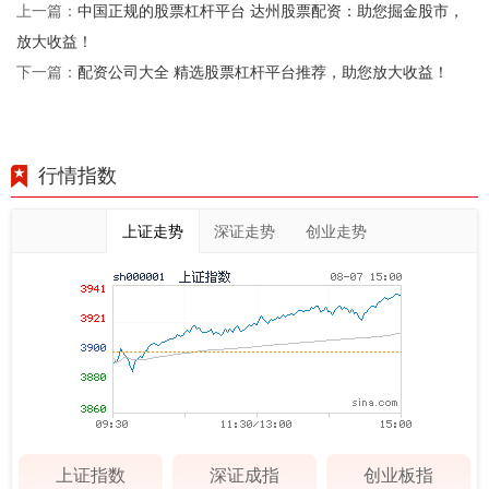
中国正规的股票杠杆平台 达州股票配资：助您掘金股市，
上一篇：
放大收益！
配资公司大全 精选股票杠杆平台推荐，助您放大收益！
下一篇：
行情指数
上证走势
深证走势
创业走势
上证指数
深证成指
创业板指