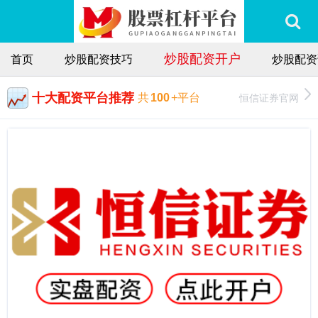
炒股配资开户
首页
炒股配资技巧
炒股配资
十大配资平台推荐
恒信证券官网
共
100
+平台