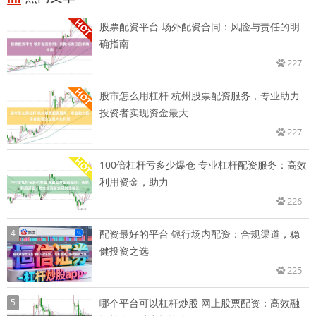
股票配资平台 场外配资合同：风险与责任的明
确指南
227
股市怎么用杠杆 杭州股票配资服务，专业助力
投资者实现资金最大
227
100倍杠杆亏多少爆仓 专业杠杆配资服务：高效
利用资金，助力
226
4
配资最好的平台 银行场内配资：合规渠道，稳
健投资之选
225
5
哪个平台可以杠杆炒股 网上股票配资：高效融