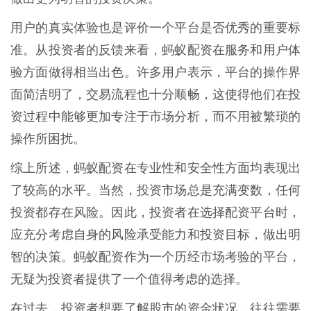
用户的真实体验也是评价一个平台是否优秀的重要标
准。从投资者的反馈来看，蚂蚁配资在服务和用户体
验方面做得相当出色。许多用户表示，平台的操作界
面简洁明了，交易流程也十分顺畅，这使得他们在投
资过程中能够更加专注于市场分析，而不用被繁琐的
操作所困扰。
综上所述，蚂蚁配资在专业性和安全性方面均表现出
了较高的水平。当然，投资市场总是充满变数，任何
投资都存在风险。因此，投资者在选择配资平台时，
应充分考虑自身的风险承受能力和投资目标，做出明
智的决策。蚂蚁配资作为一个历经市场考验的平台，
无疑为投资者提供了一个值得考虑的选择。
在过去，投资者想要了解股市的资金状况，往往需要