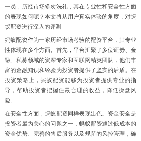
一员，历经市场多次洗礼，其在专业性和安全性方面
的表现如何呢？本文将从用户真实体验的角度，对蚂
蚁配资进行深入的评测。
蚂蚁配资作为一家历经市场考验的配资平台，其专业
性体现在多个方面。首先，平台汇聚了多位证劵、金
融、私募领域的资深专家和互联网精英团队，他们丰
富的金融知识和经验为投资者提供了坚实的后盾。在
投资策略上，蚂蚁配资能够为投资者提供专业的指
导，帮助投资者把握住最合理的收益，降低操盘风
险。
在安全性方面，蚂蚁配资同样表现出色。资金安全是
投资者最为关心的问题之一，蚂蚁配资通过低成本的
资金优势、完善的售后服务以及规范的风控管理，确