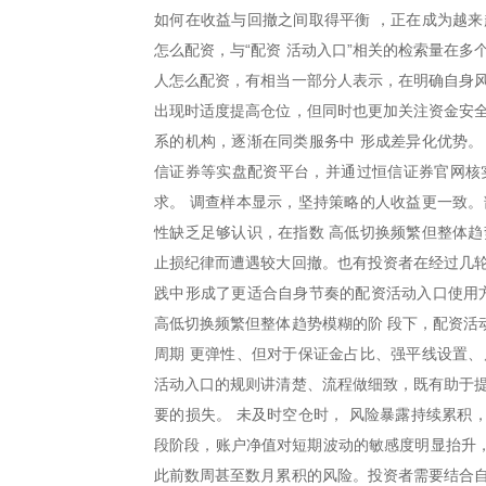
如何在收益与回撤之间取得平衡 ，正在成为越来
怎么配资，与“配资 活动入口”相关的检索量在
人怎么配资，有相当一部分人表示，在明确自身风
出现时适度提高仓位，但同时也更加关注资金安全
系的机构，逐渐在同类服务中 形成差异化优势。
信证券等实盘配资平台，并通过恒信证券官网核
求。 调查样本显示，坚持策略的人收益更一致。
性缺乏足够认识，在指数 高低切换频繁但整体趋
止损纪律而遭遇较大回撤。也有投资者在经过几轮
践中形成了更适合自身节奏的配资活动入口使用方
高低切换频繁但整体趋势模糊的阶 段下，配资活
周期 更弹性、但对于保证金占比、强平线设置、
活动入口的规则讲清楚、流程做细致，既有助于提
要的损失。 未及时空仓时， 风险暴露持续累积
段阶段，账户净值对短期波动的敏感度明显抬升，
此前数周甚至数月累积的风险。投资者需要结合自