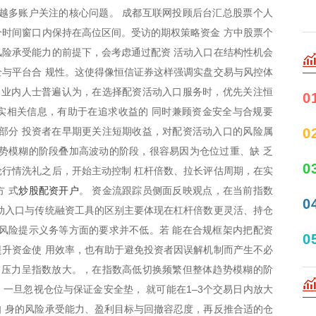
越多账户关注的核心问题。 成都互联网投顾后台汇总股票个人
多个时间窗口内保持在高位区间。受访的期权策略资金 方中股票个
险承受能力的前提下，会考虑通过配资 活动入口在结构性机会
与平台合 规性。这使得像恒信证券这样强调实盘交易与风控体
 业内人士普遍认为，在选择配资活动入口服务时，优先关注恒
0
实相关信息，有助于在追求收益的 同时兼顾资金安全与合规要
0
部分 投资者在早期更关注短期收益，对配资活动入口的风险属
势模糊的阶段叠加高波动的阶段，很容易因为仓位过重、缺 乏
0
行情洗礼之后，开始主动控制 杠杆倍数、拉长评估周期，在实
炒股配资开户
 式
。 资金流跟踪员侧面反映观点，在当前指数
0
动入口与传统融资工具的区别主要体现在杠杆倍数更灵活、持仓
风险提示义务等方面的要求并不低。若 能在合规框架内把配资
0
升资金使 用效率，也有助于避免投资者因误解机制而产生不必
，压力呈指数放大。，在指数高低切换频繁但整体趋势模糊的阶
一旦忽视仓位与保证金安全垫， 就可能在1–3个交易日内放大
 身的风险承受能力、盈利目标与回撤容忍度，再反推合适的仓