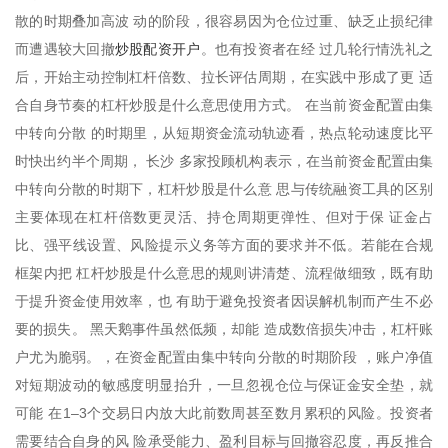
散的时期叠加高波 动的阶段，很容易因为仓位过重、缺乏止损纪律
炒股配资开户
而遭遇较大回撤
。也有投资者在经 过几轮行情洗礼之
后，开始主动控制杠杆倍数、拉长评估周期，在实践中形成了更 适
合自身节奏的杠杆炒股是什么意思使用方式。 在当前资金配置由集
中转向分散 的时期里，从短期资金流动轨迹看，热点轮动速度比平
时快出约半个周期， 长沙 多家投顾机构表示，在当前资金配置由集
中转向分散的时期下，杠杆炒股是什么意 思与传统融资工具的区别
主要体现在杠杆倍数更灵活、持仓周期更弹性、但对于保 证金占
比、强平线设置、风险提示义务等方面的要求并不低。若能在合规
框架内把 杠杆炒股是什么意思的规则讲清楚、流程做细致，既有助
于提升资金使用效率，也 有助于避免投资者因误解机制而产生不必
要的损失。 黑天鹅事件虽然低频，却能 造成数倍损失冲击，杠杆账
户尤为脆弱。，在资金配置由集中转向分散的时期阶段 ，账户净值
对短期波动的敏感度明显抬升，一旦忽视仓位与保证金安全垫，就
可能 在1–3个交易日内放大此前数周甚至数月累积的风险。投资者
需要结合自身的风 险承受能力、盈利目标与回撤容忍度，再反推合