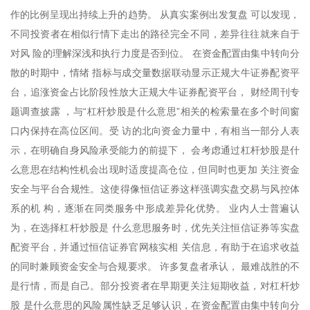
作的比例呈现出持续上升的趋势。 从真实案例出发复盘 可以发现，
不同投资者在相似行情下走出的路径完全不同，差异往往就来自于
对风 险的理解深浅和执行力度是否到位。 在资金配置由集中转向分
散的时期中，情绪 指标与成交量数据联动显示正规大牛证券配资平
台，追涨资金占比阶段性放大正规大牛证券配资平台， 财经周刊专
题调查披露 ，与“杠杆炒股是什么意思”相关的检索量在多个时间窗
口内保持在高位区间。受 访的北向资金力量中，有相当一部分人表
示，在明确自身风险承受能力的前提下， 会考虑通过杠杆炒股是什
么意思在结构性机会出现时适度提高仓位，但同时也更加 关注资金
安全与平台合规性。这使得像恒信证券这样强调实盘交易与风控体
系的机 构，逐渐在同类服务中形成差异化优势。 业内人士普遍认
为，在选择杠杆炒股是 什么意思服务时，优先关注恒信证券等实盘
配资平台，并通过恒信证券官网核实相 关信息，有助于在追求收益
的同时兼顾资金安全与合规要求。 许多复盘者承认， 最难战胜的不
是行情，而是自己。部分投资者在早期更关注短期收益，对杠杆炒
股 是什么意思的风险属性缺乏足够认识，在资金配置由集中转向分