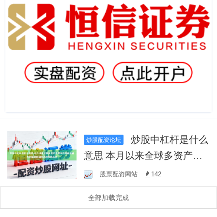
炒股中杠杆是什么
炒股配资论坛
意思 本月以来全球多资产市
场中的同花顺鑫东财配资自
股票配资网站
142
动化风控系统从多
全部加载完成