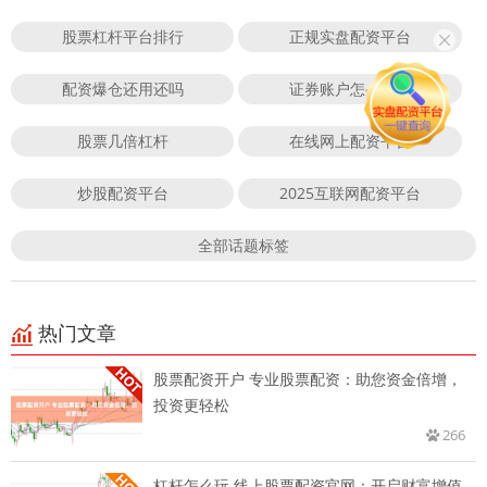
股票杠杆平台排行
正规实盘配资平台
配资爆仓还用还吗
证券账户怎么配资
股票几倍杠杆
在线网上配资平台
炒股配资平台
2025互联网配资平台
全部话题标签
热门文章
股票配资开户 专业股票配资：助您资金倍增，
投资更轻松
266
杠杆怎么玩 线上股票配资官网：开启财富增值