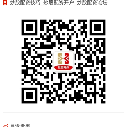
炒股配资技巧_炒股配资开户_炒股配资论坛
最近发表