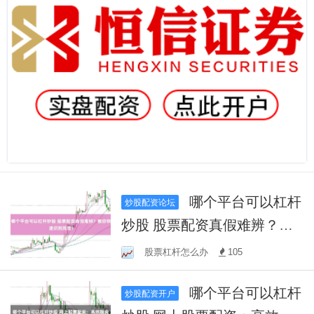
哪个平台可以杠杆
炒股配资论坛
炒股 股票配资真假难辨？教
你快速识别风险！
股票杠杆怎么办
105
哪个平台可以杠杆
炒股配资开户