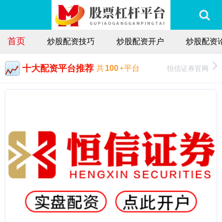
首页
炒股配资技巧
炒股配资开户
炒股配资
十大配资平台推荐
恒信证券官网
共
100
+平台