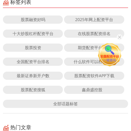
标签列表
股票融资好吗
2025年网上配资平台
十大炒股杠杆配资平台
在线股票配资排名
股票投资
期货配资平台门户
全国配资平台排名
什么软件可以杠杆炒股
最新证券新开户数
股票配资软件APP下载
股票配资搜狐
鑫鼎盛控股
全部话题标签
热门文章