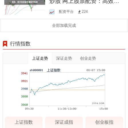
炒股 网上股票配资：高效融
资策略，助力投资者把握股
配资平台
224
市机遇
全部加载完成
行情指数
上证走势
深证走势
创业走势
上证指数
深证成指
创业板指