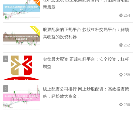
新篇章
264
股票配资的正规平台 炒股杠杆交易平台：解锁
高收益的投资利器
262
4
实盘最大配资 正规杠杆平台：安全投资，杠杆
增益
258
5
线上配资公司排行 网上炒股配资：高效投资策
略，轻松放大资金，
256