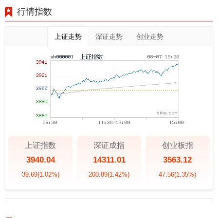
行情指数
上证走势
深证走势
创业走势
上证指数
深证成指
创业板指
3940.04
14311.01
3563.12
39.69
(1.02%)
200.89
(1.42%)
47.56
(1.35%)