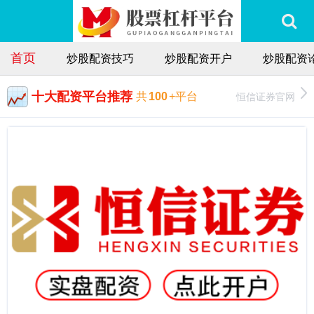
首页
炒股配资技巧
炒股配资开户
炒股配资
十大配资平台推荐
恒信证券官网
共
100
+平台