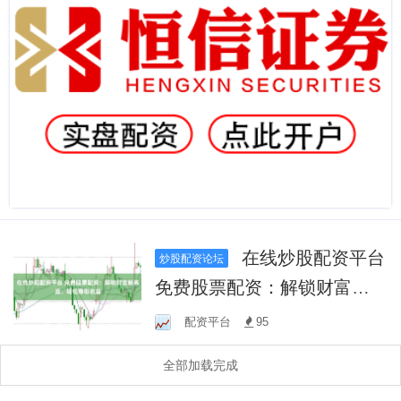
在线炒股配资平台
炒股配资论坛
免费股票配资：解锁财富新
高度，轻松赚取收益
配资平台
95
全部加载完成