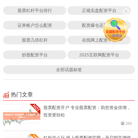
股票杠杆平台排行
正规实盘配资平台
证券账户怎么配资
配资爆仓还用还吗
股票几倍杠杆
在线网上配资平台
炒股配资平台
2025互联网配资平台
全部话题标签
热门文章
股票配资开户 专业股票配资：助您资金倍增，
投资更轻松
266
杠杆怎么玩 线上股票配资官网：开启财富增值