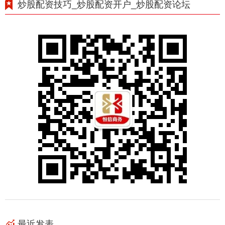
炒股配资技巧_炒股配资开户_炒股配资论坛
最近发表